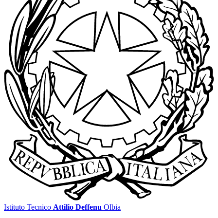
Istituto Tecnico
Attilio Deffenu
Olbia