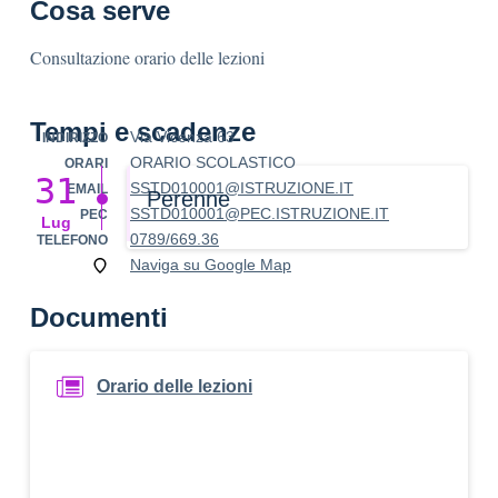
Cosa serve
Consultazione orario delle lezioni
Tempi e scadenze
Via Vicenza 63
INDIRIZZO
ORARIO SCOLASTICO
ORARI
31
SSTD010001@ISTRUZIONE.IT
EMAIL
Perenne
SSTD010001@PEC.ISTRUZIONE.IT
PEC
Lug
0789/669.36
TELEFONO
Naviga su Google Map
Documenti
Orario delle lezioni