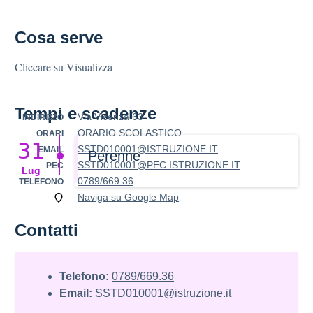
Cosa serve
Cliccare su Visualizza
Tempi e scadenze
Via Vicenza 63
INDIRIZZO
ORARIO SCOLASTICO
ORARI
31
SSTD010001@ISTRUZIONE.IT
EMAIL
Perenne
SSTD010001@PEC.ISTRUZIONE.IT
PEC
Lug
0789/669.36
TELEFONO
Naviga su Google Map
Contatti
Telefono:
0789/669.36
Email:
SSTD010001@istruzione.it