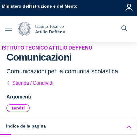
Vai ai contenuti
Vai al menu di navigazione
Vai al footer
Ministero dell'Istruzione e del Merito
Istituto Tecnico
Attilio Deffenu
ISTITUTO TECNICO ATTILIO DEFFENU
Comunicazioni
Comunicazioni per la comunità scolastica
Stampa / Condividi
Argomenti
servizi
Indice della pagina