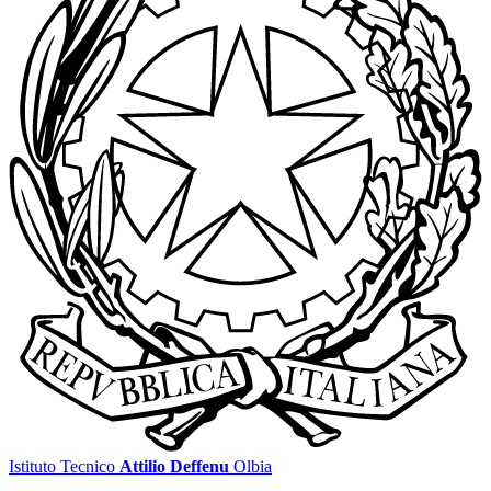
Istituto Tecnico
Attilio Deffenu
Olbia