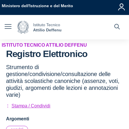
Vai ai contenuti
Vai al menu di navigazione
Vai al footer
Ministero dell'Istruzione e del Merito
Istituto Tecnico
Attilio Deffenu
ISTITUTO TECNICO ATTILIO DEFFENU
Registro Elettronico
Strumento di
gestione/condivisione/consultazione delle
attività scolastiche canoniche (assenze, voti,
giudizi, argomenti delle lezioni e annotazioni
varie)
Stampa / Condividi
Argomenti