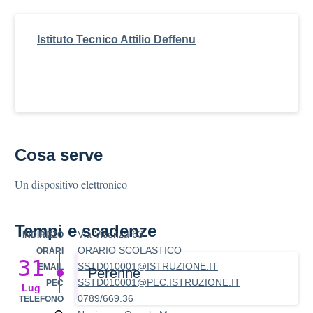
Istituto Tecnico Attilio Deffenu
Cosa serve
Un dispositivo elettronico
Tempi e scadenze
Via Vicenza 63
INDIRIZZO
ORARIO SCOLASTICO
ORARI
31
SSTD010001@ISTRUZIONE.IT
EMAIL
Perenne
SSTD010001@PEC.ISTRUZIONE.IT
PEC
Lug
0789/669.36
TELEFONO