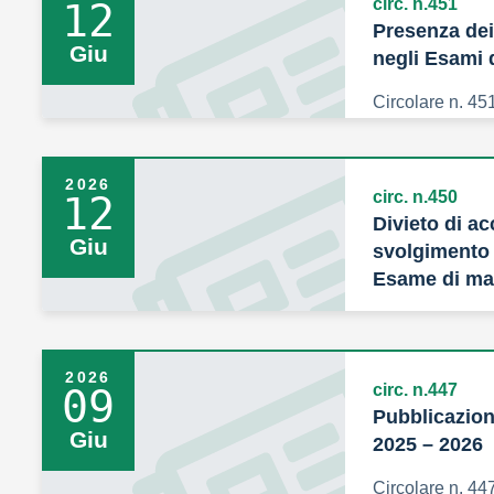
circ. n.451
12
Presenza dei
Giu
negli Esami 
Circolare n. 45
2026
circ. n.450
12
Divieto di ac
Giu
svolgimento d
Esame di mat
Circolare n. 45
2026
circ. n.447
09
Pubblicazione
Giu
2025 – 2026
Circolare n. 44