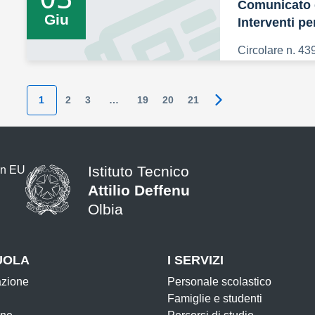
Comunicato d
Giu
Interventi per
Circolare n. 43
1
2
3
…
19
20
21
Pagina successiva
Istituto Tecnico
Attilio Deffenu
Olbia
UOLA
I SERVIZI
azione
Personale scolastico
Famiglie e studenti