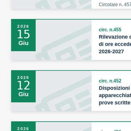
Circolare n. 45
2026
circ. n.455
15
Rilevazione d
Giu
di ore eccede
2026-2027
Circolare n. 45
2026
circ. n.452
12
Disposizioni p
Giu
apparecchiat
prove scritt
Circolare n. 45
2026