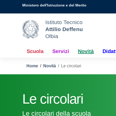
Vai ai contenuti
Vai al menu di navigazione
Vai al footer
Ministero dell'Istruzione e del Merito
Istituto Tecnico
Attilio Deffenu
Olbia
Scuola
Servizi
Novità
Didat
Home
Novità
Le circolari
Le circolari
Le circolari della scuola