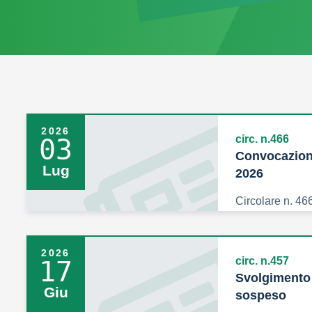
2026
circ. n.466
03
Convocazione
Lug
2026
Circolare n. 46
2026
circ. n.457
17
Svolgimento 
Giu
sospeso