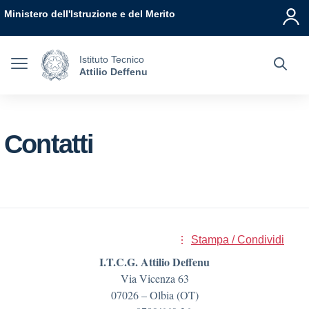
Vai ai contenuti
Vai al menu di navigazione
Vai al footer
Ministero dell'Istruzione e del Merito
Istituto Tecnico
Attilio Deffenu
Contatti
Stampa / Condividi
I.T.C.G. Attilio Deffenu
Via Vicenza 63
07026 – Olbia (OT)