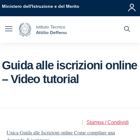
Vai ai contenuti
Vai al menu di navigazione
Vai al footer
Ministero dell'Istruzione e del Merito
Istituto Tecnico
Attilio Deffenu
Guida alle iscrizioni online
– Video tutorial
Stampa / Condividi
Unica Guida alle Iscrizioni online Come compilare una
domanda di iscrizione