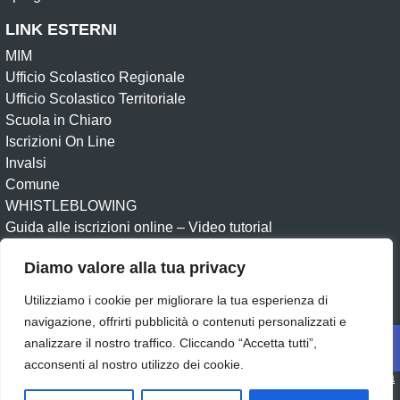
LINK ESTERNI
MIM
Ufficio Scolastico Regionale
Ufficio Scolastico Territoriale
Scuola in Chiaro
Iscrizioni On Line
Invalsi
Comune
WHISTLEBLOWING
Guida alle iscrizioni online – Video tutorial
Diamo valore alla tua privacy
Amministrazione Trasparente
Albo online
Albo Sindacale
Circolari
Dichiarazione di accessibilità
Utilizziamo i cookie per migliorare la tua esperienza di
Obiettivi di accessibilità
Feedback
Note legali
navigazione, offrirti pubblicità o contenuti personalizzati e
Op
Privacy Policy
Cookie
UNINETTUNO
analizzare il nostro traffico. Cliccando “Accetta tutti”,
acconsenti al nostro utilizzo dei cookie.
Idea e progetto di Designers Italia