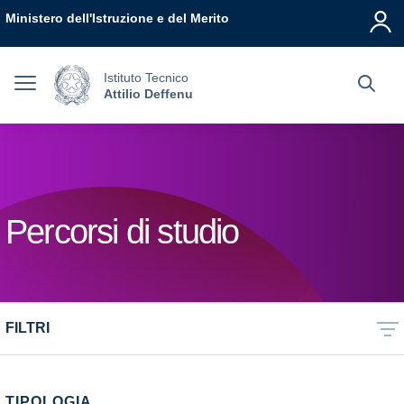
Vai ai contenuti
Vai al menu di navigazione
Vai al footer
Ministero dell'Istruzione e del Merito
Istituto Tecnico
Attilio Deffenu
Percorsi di studio
FILTRI
TIPOLOGIA