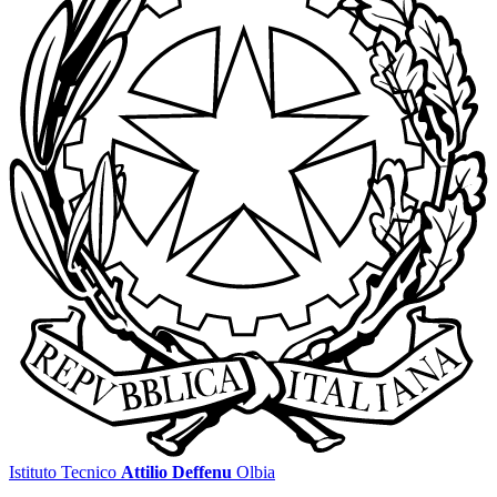
Istituto Tecnico
Attilio Deffenu
Olbia