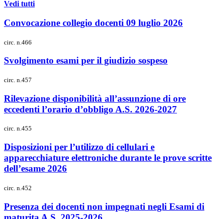
Vedi tutti
Convocazione collegio docenti 09 luglio 2026
circ. n.466
Svolgimento esami per il giudizio sospeso
circ. n.457
Rilevazione disponibilità all’assunzione di ore
eccedenti l’orario d’obbligo A.S. 2026-2027
circ. n.455
Disposizioni per l’utilizzo di cellulari e
apparecchiature elettroniche durante le prove scritte
dell’esame 2026
circ. n.452
Presenza dei docenti non impegnati negli Esami di
maturita A.S. 2025-2026