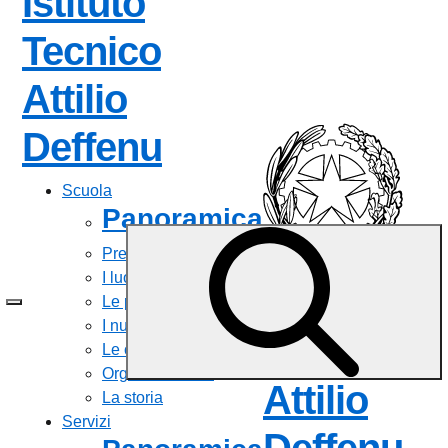
Istituto
Tecnico
Attilio
Deffenu
Scuola
Panoramica
Presentazione
I luoghi
Istituto
Le persone
I numeri della scuola
Tecnico
Le carte della scuola
Organizzazione
Attilio
La storia
Servizi