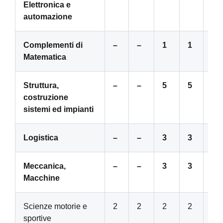
Elettronica e
automazione
Complementi di
–
–
1
1
–
Matematica
Struttura,
–
–
5
5
8
costruzione
sistemi ed impianti
Logistica
–
–
3
3
–
Meccanica,
–
–
3
3
4
Macchine
Scienze motorie e
2
2
2
2
2
sportive