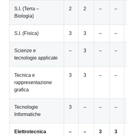
S.I. (Terra –
2
2
–
–
–
Biologia)
S.I. (Fisica)
3
3
–
–
–
Scienze e
–
3
–
–
–
tecnologie applicate
Tecnica e
3
3
–
–
–
rappresentazione
grafica
Tecnologie
3
–
–
–
–
Informatiche
Elettrotecnica
–
–
3
3
3