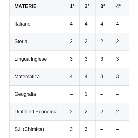
MATERIE
1°
2°
3°
4°
5°
Italiano
4
4
4
4
4
Storia
2
2
2
2
2
Lingua Inglese
3
3
3
3
3
Matematica
4
4
3
3
3
Geografia
–
1
–
–
–
Diritto ed Economia
2
2
2
2
2
S.I. (Chimica)
3
3
–
–
–