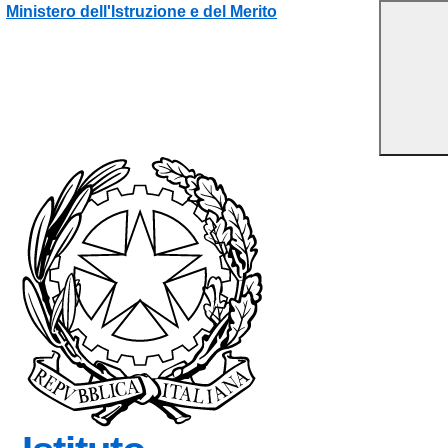
Vai ai contenuti
Vai al menu di navigazione
Vai al footer
Ministero dell'Istruzione e del Merito