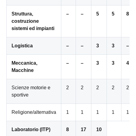
Struttura,
–
–
5
5
8
costruzione
sistemi ed impianti
Logistica
–
–
3
3
–
Meccanica,
–
–
3
3
4
Macchine
Scienze motorie e
2
2
2
2
2
sportive
Religione/alternativa
1
1
1
1
1
Laboratorio (ITP)
8
17
10