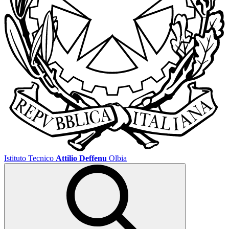
Istituto Tecnico
Attilio Deffenu
Olbia