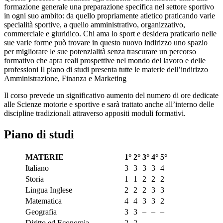
formazione generale una preparazione specifica nel settore sportivo
in ogni suo ambito: da quello propriamente atletico praticando varie
specialità sportive, a quello amministrativo, organizzativo,
commerciale e giuridico. Chi ama lo sport e desidera praticarlo nelle
sue varie forme può trovare in questo nuovo indirizzo uno spazio
per migliorare le sue potenzialità senza trascurare un percorso
formativo che apra reali prospettive nel mondo del lavoro e delle
professioni Il piano di studi presenta tutte le materie dell’indirizzo
Amministrazione, Finanza e Marketing
Il corso prevede un significativo aumento del numero di ore dedicate
alle Scienze motorie e sportive e sarà trattato anche all’interno delle
discipline tradizionali attraverso appositi moduli formativi.
P
iano di studi
MATERIE
1°
2°
3°
4°
5°
Italiano
3
3
3
3
4
Storia
1
1
2
2
2
Lingua Inglese
2
2
2
3
3
Matematica
4
4
3
3
2
Geografia
3
3
–
–
–
Diritto ed Economia
2
2
–
–
–