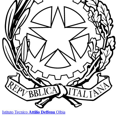
Istituto Tecnico
Attilio Deffenu
Olbia