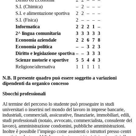
S.I. (Chimica)
–
2
–
–
–
S.I. e alimentazione sportiva
2
2
–
–
–
S.I. (Fisica)
2
–
–
–
–
Informatica
2
2
2
1
–
2^ lingua comunitaria
3
3
3
3
3
Economia aziendale
2
2
6
7
8
Economia politica
–
–
3
2
3
Diritto e legislazione sportiva
–
–
3
3
3
Scienze motorie e sportive
5
5
4
4
3
Religione/alternativa
1
1
1
1
1
N.B. Il presente quadro può essere soggetto a variazioni
dipendenti da organico concesso
S
bocchi professionali
Al termine del percorso lo studente può proseguire in studi
universitari o inserirsi nel mondo del lavoro in imprese bancarie,
industriali, commerciali, assicurative, finanziarie, immobiliari, edili,
studi professionali (notaio, avvocato, commercialista, consulente del
lavoro), amministrazione condomini, pubbliche amministrazioni.
Inoltre è possibile l’impiego come assistenti o istruttori presso centri