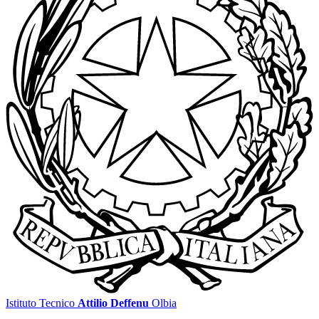
Istituto Tecnico
Attilio Deffenu
Olbia