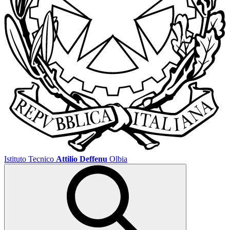
Istituto Tecnico
Attilio Deffenu
Olbia