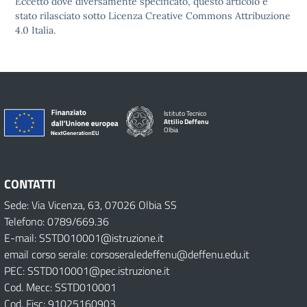
Eccetto dove diversamente specificato, questo articolo è
stato rilasciato sotto Licenza Creative Commons Attribuzione
4.0 Italia.
Istituto Tecnico
Attilio Deffenu
Olbia
CONTATTI
Sede: Via Vicenza, 63, 07026 Olbia SS
Telefono: 0789/669.36
E-mail: SSTD010001@istruzione.it
email corso serale: corsoseraledeffenu@deffenu.edu.it
PEC: SSTD010001@pec.istruzione.it
Cod. Mecc: SSTD010001
Cod. Fisc: 91025160903