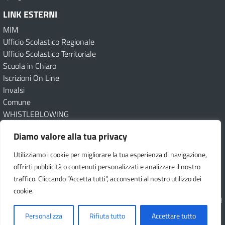
LINK ESTERNI
MIM
Ufficio Scolastico Regionale
Ufficio Scolastico Territoriale
Scuola in Chiaro
Iscrizioni On Line
Invalsi
Comune
WHISTLEBLOWING
Guida alle iscrizioni online – Video tutorial
Diamo valore alla tua privacy
Amministrazione Trasparente
Albo online
Albo Sindacale
Utilizziamo i cookie per migliorare la tua esperienza di navigazione,
Circolari
Dichiarazione di accessibilità
Obiettivi di accessibilità
offrirti pubblicità o contenuti personalizzati e analizzare il nostro
Feedback
Note legali
Privacy Policy
Cookie
UNINETTUNO
traffico. Cliccando “Accetta tutti”, acconsenti al nostro utilizzo dei
cookie.
Idea e progetto di Designers Italia
Personalizza
Rifiuta tutto
Accettare tutto