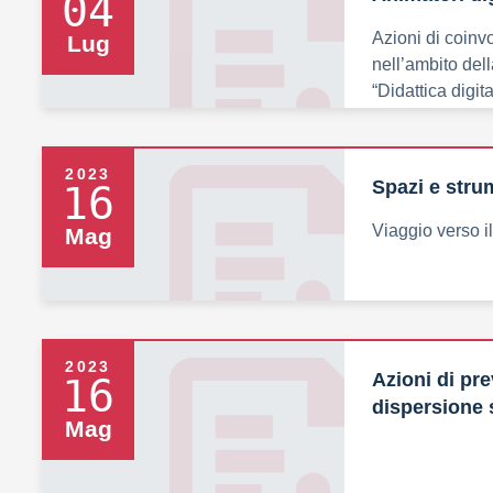
04
Azioni di coinvo
Lug
nell’ambito dell
“Didattica digit
personale
2023
Spazi e strum
16
Viaggio verso il
Mag
2023
Azioni di pr
16
dispersione 
Mag