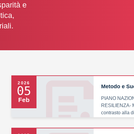
sparità e
tica,
iali.
2026
Metodo e Su
05
PIANO NAZION
Feb
RESILIENZA- MI
contrasto alla 
potenziamento 