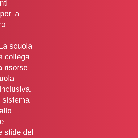
nti
per la
ro
La scuola
he collega
a risorse
uola
inclusiva.
o sistema
allo
le
 sfide del