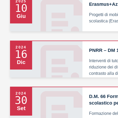
2025
Erasmus+Azi
10
Progetti di mobi
Giu
scolastica (Er
2024
PNRR – DM 
16
Interventi di tu
Dic
riduzione dei di
contrasto alla 
febbraio 2024, 
2024
D.M. 66 Form
30
scolastico pe
Set
Formazione del 