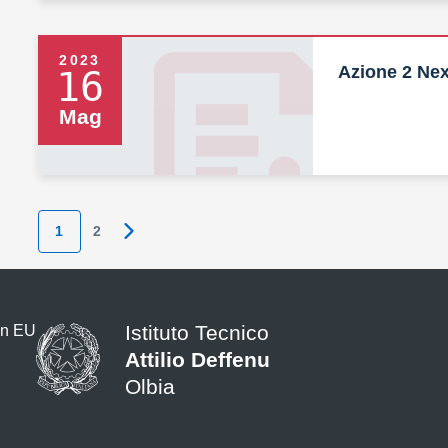
2023
Azione 2 Nex
16
Mag
1
2
Pagina successiva
Istituto Tecnico
Attilio Deffenu
Olbia