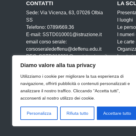
CONTATTI
LA SC
Sede: Via Vicenza, 63, 07026 Olbia
Present
SS
I luoghi
Telefono: 0789/669.36
Le pers
E-mail: SSTD010001@istruzione.it
I numeri
email corso serale:
Le carte
corsoseraledeffenu@deffenu.edu.it
Organiz
PEC: SSTD010001@pec.istruzione.it
La storia
Cod. Mecc: SSTD010001
Diamo valore alla tua privacy
Cod. Fisc: 91025160903
Utilizziamo i cookie per migliorare la tua esperienza di
navigazione, offrirti pubblicità o contenuti personalizzati e
analizzare il nostro traffico. Cliccando “Accetta tutti”,
Amministrazione Trasparente
Albo online
Albo S
acconsenti al nostro utilizzo dei cookie.
Cookie
UNINETTUNO
Personalizza
Rifiuta tutto
Accettare tutto