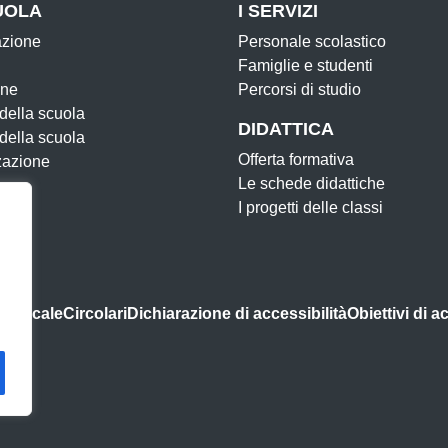
UOLA
I SERVIZI
azione
Personale scolastico
Famiglie e studenti
one
Percorsi di studio
 della scuola
DIDATTICA
 della scuola
Offerta formativa
zazione
Le schede didattiche
I progetti delle classi
indacale
Circolari
Dichiarazione di accessibilità
Obiettivi di a