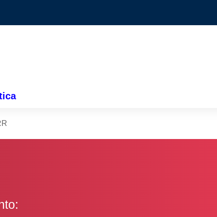
tica
RR
nto: