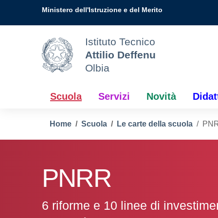
Vai ai contenuti
Vai al menu di navigazione
Vai al footer
Ministero dell'Istruzione e del Merito
Istituto Tecnico
Attilio Deffenu
Olbia
Scuola
Servizi
Novità
Didat
Home
Scuola
Le carte della scuola
PN
PNRR
6 riforme e 10 linee di investime