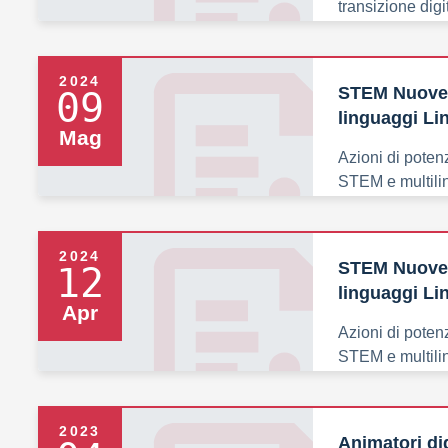
transizione digi
2024
STEM Nuove 
09
linguaggi Li
Mag
Azioni di pote
STEM e multilin
2024
STEM Nuove 
12
linguaggi Li
Apr
Azioni di pote
STEM e multilin
2023
Animatori di