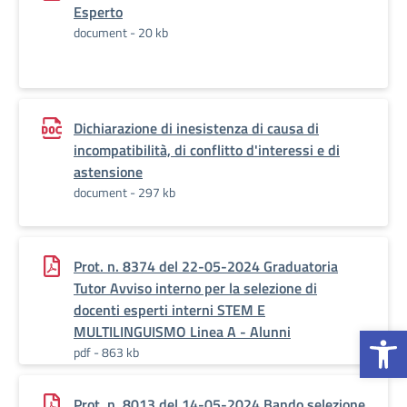
Esperto
document - 20 kb
Dichiarazione di inesistenza di causa di
incompatibilità, di conflitto d'interessi e di
astensione
document - 297 kb
Prot. n. 8374 del 22-05-2024 Graduatoria
Tutor Avviso interno per la selezione di
docenti esperti interni STEM E
Op
MULTILINGUISMO Linea A - Alunni
pdf - 863 kb
Prot. n. 8013 del 14-05-2024 Bando selezione