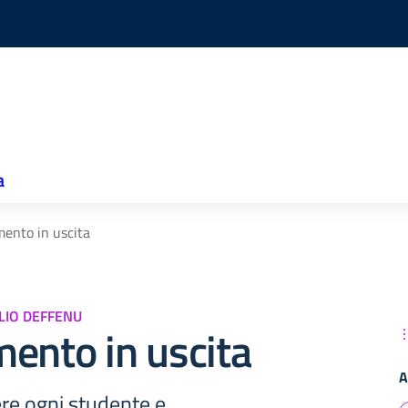
a
ento in uscita
ILIO DEFFENU
ento in uscita
A
re ogni studente e