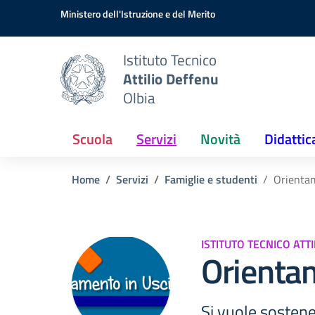
Vai ai contenuti
Vai al menu di navigazione
Vai al footer
Ministero dell'Istruzione e del Merito
Istituto Tecnico
Attilio Deffenu
Olbia
Scuola
Servizi
Novità
Didattic
Home
Servizi
Famiglie e studenti
Orientam
ISTITUTO TECNICO ATT
Orientam
Si vuole sostene