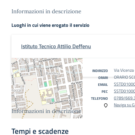
Informazioni in descrizione
Luoghi in cui viene erogato il servizio
Istituto Tecnico Attilio Deffenu
Via Vicenza
INDIRIZZO
ORARIO SC
ORARI
SSTD01000
EMAIL
SSTD01000
PEC
Cosa serve
0789/669.
TELEFONO
Naviga su 
Informazioni in descrizione
Tempi e scadenze