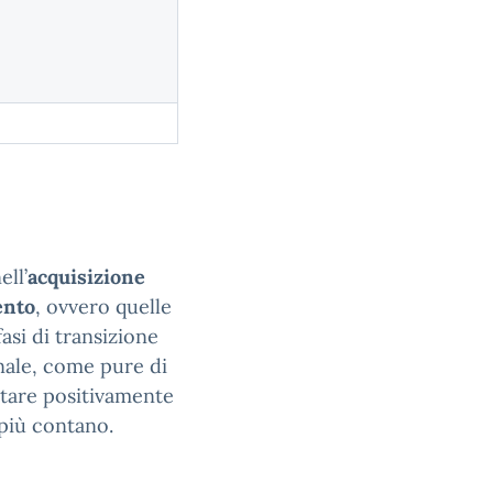
ll’
acquisizione
ento
, ovvero quelle
asi di transizione
nale, come pure di
itare positivamente
 più contano.