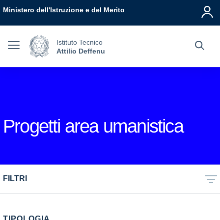
Vai ai contenuti
Vai al menu di navigazione
Vai al footer
Ministero dell'Istruzione e del Merito
Istituto Tecnico
Attilio Deffenu
Progetti area umanistica
FILTRI
TIPOLOGIA