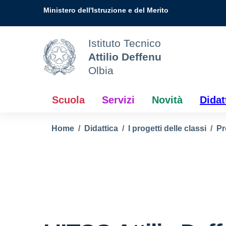
Vai ai contenuti
Vai al menu di navigazione
Vai al footer
Ministero dell'Istruzione e del Merito
Istituto Tecnico
Attilio Deffenu
Olbia
Scuola
Servizi
Novità
Didat
Home
Didattica
I progetti delle classi
Pr