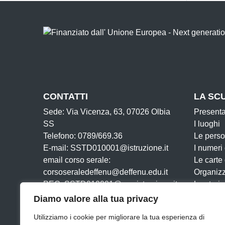
CONTATTI
LA SC
Sede: Via Vicenza, 63, 07026 Olbia
Present
SS
I luoghi
Telefono: 0789/669.36
Le pers
E-mail: SSTD010001@istruzione.it
I numeri
email corso serale:
Le carte
corsoseraledeffenu@deffenu.edu.it
Organiz
PEC: SSTD010001@pec.istruzione.it
La storia
Cod. Mecc: SSTD010001
Diamo valore alla tua privacy
Cod. Fisc: 91025160903
Utilizziamo i cookie per migliorare la tua esperienza di