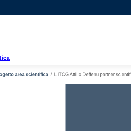
tica
ogetto area scientifica
L’ITCG Attilio Deffenu partner scient