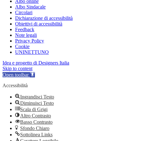
Albo online
Albo Sindacale
Circolari
Dichiarazione di accessibilità
Obiettivi di accessibilità
Feedback
Note legali
Privacy Policy
Cookie
UNINETTUNO
Idea e progetto di Designers Italia
Skip to content
Open toolbar
Accessibilità
Ingrandisci Testo
Diminuisci Testo
Scala di Grigi
Altro Contrasto
Basso Contrasto
Sfondo Chiaro
Sottolinea Links
Carattere Leggibile