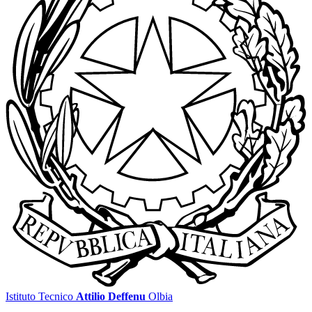
Istituto Tecnico
Attilio Deffenu
Olbia