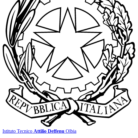
Istituto Tecnico
Attilio Deffenu
Olbia