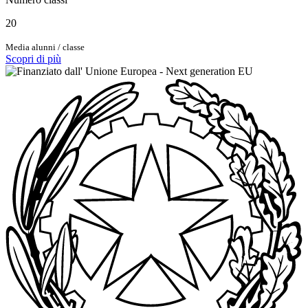
20
Media alunni / classe
Scopri di più