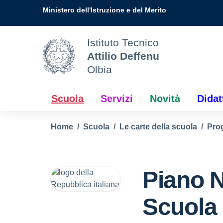
Vai ai contenuti
Vai al menu di navigazione
Vai al footer
Ministero dell'Istruzione e del Merito
Istituto Tecnico
Attilio Deffenu
Olbia
Scuola
Servizi
Novità
Didat
Home
Scuola
Le carte della scuola
Prog
Piano 
Scuola 