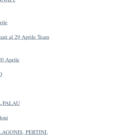
rile
nati al 29 Aprile Team
20 Aprile
O
IA,PALAU
doni
LAGONIS, PERTINI,