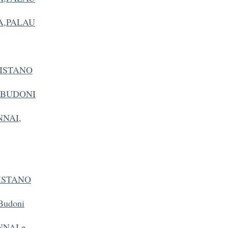
IA,PALAU
ORISTANO
e BUDONI
INNAI,
RISTANO
Budoni
NNAI e