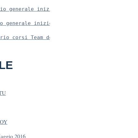
io generale inizio corsi Team dell'innovazio
o generale inizio corsi Team dell'Innovazion
rio corsi Team dell'innovazione DM 762-2014
ALE
RTU
IOY
Maggio 2016