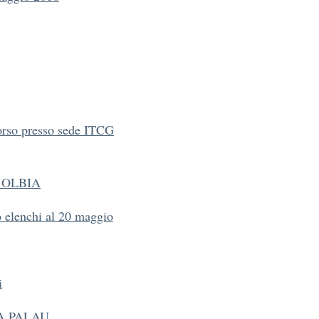
orso presso sede ITCG
IC OLBIA
 elenchi al 20 maggio
i
IA,PALAU