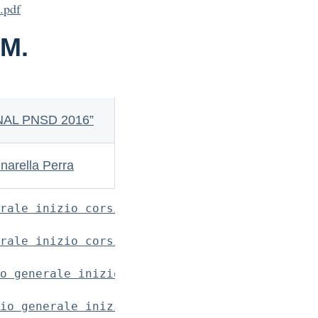
.pdf
M.
“FINAL PNSD 2016”
arella Perra
rale inizio corsi Team dell'Innovazione
rale inizio corsi Team dell'Innovazione
o generale inizio corsi Taem dell'Innovazion
io generale inizio corsi Team dell'Innovazio