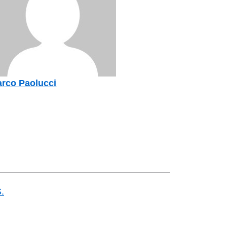
rco Paolucci
S.