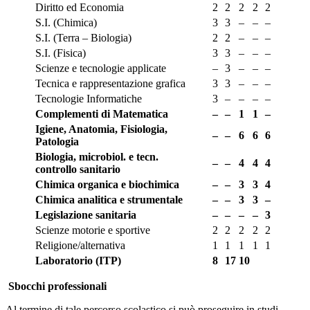
Diritto ed Economia
2
2
2
2
2
S.I. (Chimica)
3
3
–
–
–
S.I. (Terra – Biologia)
2
2
–
–
–
S.I. (Fisica)
3
3
–
–
–
Scienze e tecnologie applicate
–
3
–
–
–
Tecnica e rappresentazione grafica
3
3
–
–
–
Tecnologie Informatiche
3
–
–
–
–
Complementi di Matematica
–
–
1
1
–
Igiene, Anatomia, Fisiologia,
–
–
6
6
6
Patologia
Biologia, microbiol. e tecn.
–
–
4
4
4
controllo sanitario
Chimica organica e biochimica
–
–
3
3
4
Chimica analitica e strumentale
–
–
3
3
–
Legislazione sanitaria
–
–
–
–
3
Scienze motorie e sportive
2
2
2
2
2
Religione/alternativa
1
1
1
1
1
Laboratorio (ITP)
8
17
10
S
bocchi professionali
Al termine di tale percorso scolastico si può proseguire in studi