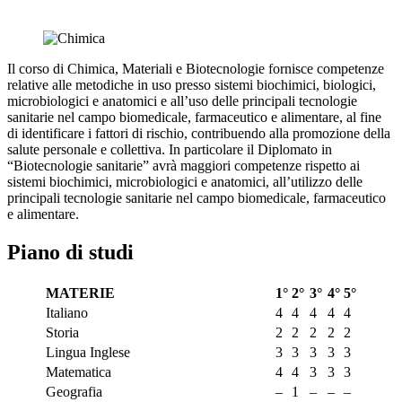
Il corso di Chimica, Materiali e Biotecnologie fornisce competenze
relative alle metodiche in uso presso sistemi biochimici, biologici,
microbiologici e anatomici e all’uso delle principali tecnologie
sanitarie nel campo biomedicale, farmaceutico e alimentare, al fine
di identificare i fattori di rischio, contribuendo alla promozione della
salute personale e collettiva. In particolare il Diplomato in
“Biotecnologie sanitarie” avrà maggiori competenze rispetto ai
sistemi biochimici, microbiologici e anatomici, all’utilizzo delle
principali tecnologie sanitarie nel campo biomedicale, farmaceutico
e alimentare.
P
iano di studi
MATERIE
1°
2°
3°
4°
5°
Italiano
4
4
4
4
4
Storia
2
2
2
2
2
Lingua Inglese
3
3
3
3
3
Matematica
4
4
3
3
3
Geografia
–
1
–
–
–