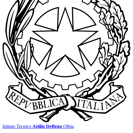
Istituto Tecnico
Attilio Deffenu
Olbia