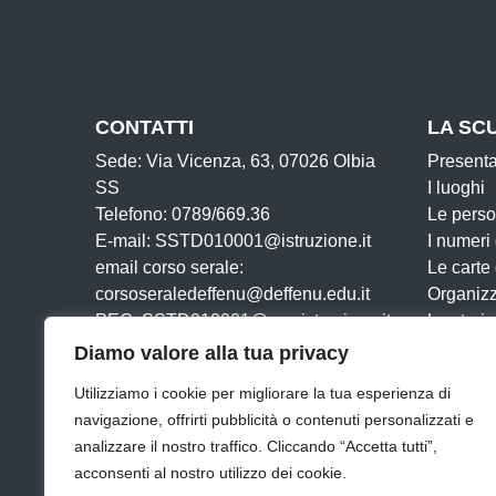
CONTATTI
LA SC
Sede: Via Vicenza, 63, 07026 Olbia
Present
SS
I luoghi
Telefono: 0789/669.36
Le pers
E-mail: SSTD010001@istruzione.it
I numeri
email corso serale:
Le carte
corsoseraledeffenu@deffenu.edu.it
Organiz
PEC: SSTD010001@pec.istruzione.it
La storia
Cod. Mecc: SSTD010001
Diamo valore alla tua privacy
Cod. Fisc: 91025160903
Utilizziamo i cookie per migliorare la tua esperienza di
navigazione, offrirti pubblicità o contenuti personalizzati e
analizzare il nostro traffico. Cliccando “Accetta tutti”,
Amministrazione Trasparente
Albo online
Albo S
acconsenti al nostro utilizzo dei cookie.
Cookie
UNINETTUNO