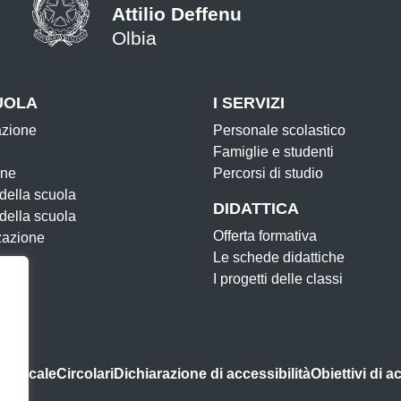
Attilio Deffenu
Olbia
UOLA
I SERVIZI
azione
Personale scolastico
Famiglie e studenti
one
Percorsi di studio
 della scuola
DIDATTICA
 della scuola
Offerta formativa
zazione
Le schede didattiche
I progetti delle classi
indacale
Circolari
Dichiarazione di accessibilità
Obiettivi di a