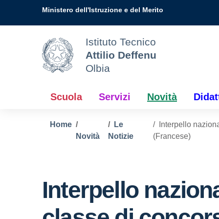
Vai ai contenuti
Vai al menu di navigazione
Vai al footer
Ministero dell'Istruzione e del Merito
Istituto Tecnico
Attilio Deffenu
Olbia
Scuola
Servizi
Novità
Didat
Home
Le
Interpello nazion
Novità
Notizie
(Francese)
Interpello nazion
classe di concor