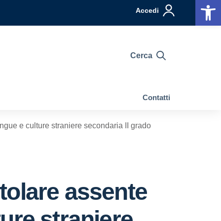
Op
Accedi
Cerca
Contatti
ngue e culture straniere secondaria II grado
itolare assente
ure straniere