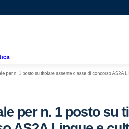
tica
ale per n. 1 posto su titolare assente classe di concorso AS2A Li
ale per n. 1 posto su t
so AS2A Lingue e cult