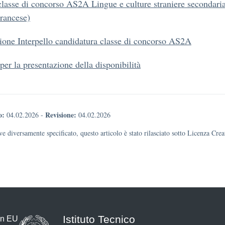
classe di concorso AS2A Lingue e culture straniere secondaria
rancese)
one Interpello candidatura classe di concorso AS2A
er la presentazione della disponibilità
o:
Revisione:
04.02.2026
-
04.02.2026
e diversamente specificato, questo articolo è stato rilasciato sotto Licenza Cr
Istituto Tecnico