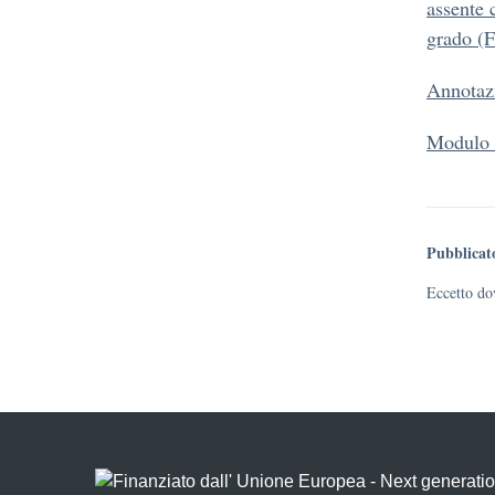
assente 
grado (F
Annotazi
Modulo p
Pubblicat
Eccetto dov