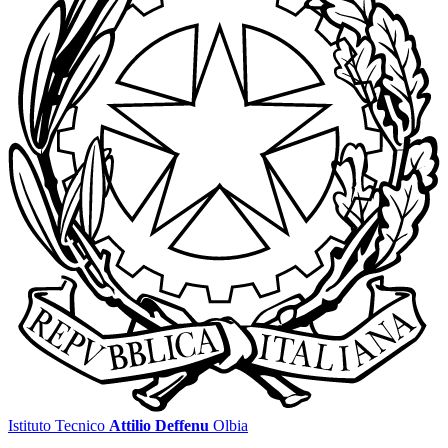
Istituto Tecnico
Attilio Deffenu
Olbia