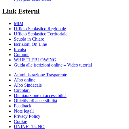
Link Esterni
MIM
Ufficio Scolastico Regionale
Ufficio Scolastico Territoriale
Scuola in Chiaro
Iscrizioni On Line
Invalsi
Comune
WHISTLEBLOWING
Guida alle iscrizioni online – Video tutorial
Amministrazione Trasparente
Albo online
Albo Sindacale
Circolari
Dichiarazione di accessibilità
Obiettivi di accessibilità
Feedback
Note legali
Privacy Policy
Cookie
UNINETTUNO