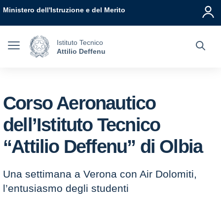
Vai ai contenuti
Vai al menu di navigazione
Vai al footer
Ministero dell'Istruzione e del Merito
Istituto Tecnico
Attilio Deffenu
Corso Aeronautico
dell’Istituto Tecnico
“Attilio Deffenu” di Olbia
Una settimana a Verona con Air Dolomiti,
l’entusiasmo degli studenti