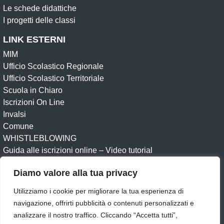
Le schede didattiche
I progetti delle classi
LINK ESTERNI
MIM
Ufficio Scolastico Regionale
Ufficio Scolastico Territoriale
Scuola in Chiaro
Iscrizioni On Line
Invalsi
Comune
WHISTLEBLOWING
Guida alle iscrizioni online – Video tutorial
Diamo valore alla tua privacy
Amministrazione Trasparente
Albo online
Albo Sindacale
Circolari
Dichiarazione di accessibilità
Utilizziamo i cookie per migliorare la tua esperienza di
Obiettivi di accessibilità
Feedback
Note legali
navigazione, offrirti pubblicità o contenuti personalizzati e
Privacy Policy
Cookie
UNINETTUNO
analizzare il nostro traffico. Cliccando “Accetta tutti”,