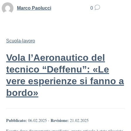
Marco Paolucci
0
Scuola-lavoro
Vola l’Aeronautico del
tecnico “Deffenu”: «Le
vere esperienze si fanno a
bordo»
Pubblicato:
Revisione:
06.02.2025
-
21.02.2025
Eccetto dove diversamente specificato, questo articolo è stato rilasciato